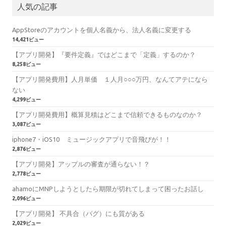
人気の記事
AppStoreのアカウントを個人名義から、法人名義に変更する
14,421ビュー
【アプリ開発】『要件定義』ではどこまで「定義」するのか？
8,258ビュー
【アプリ開発費用】人月単価 １人月○○○万円、なんてアテになら
ない
4,299ビュー
【アプリ開発費用】概算見積はどこまで信頼できるものなのか？
3,087ビュー
iphone7・iOS10 ミュージックアプリで音飛びが！！
2,876ビュー
【アプリ開発】アップルの審査が通らない！？
2,778ビュー
ahamoにMNPしようとしたら期限が切れてしまって困ったお話し
2,096ビュー
【アプリ開発】 不具合（バグ）にも質がある
2,029ビュー