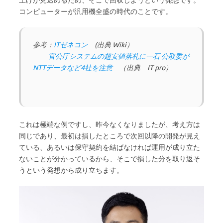
コンピューターが汎用機全盛の時代のことです。
参考：
ITゼネコン
(出典 Wiki）
官公庁システムの超安値落札に一石 公取委が
NTTデータなど4社を注意
（出典 IT pro）
これは極端な例ですし、昨今なくなりましたが、考え方は
同じであり、最初は損したところで次回以降の開発が見え
ている、あるいは保守契約を結ばなければ運用が成り立た
ないことが分かっているから、そこで損した分を取り返そ
うという発想から成り立ちます。