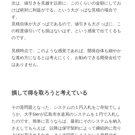
次は、値引きを見越す以前に、このくらいの金額にしてお
けば絶対に利益がでる。という大ざっぱな見積の場合で
す。
見積自体が大ざっぱであるので、値引きも大ざっぱに、こ
の程度値引いても損はないはず。という感覚で出てくるも
のです。
見積時点で、このような感覚であれば、開発自体も細やか
な進め方になるとは考えにくく、お勧めできる開発会社で
はありません。
損して得を取ろうと考えている
その昔問題となった、システムの１円入札をご存知でしょ
うか。大手SIerが広島市水道局のシステムを１円で入札し
たのです。簡単に言うならば、最初にそのシステムを納入
さえしてもらえば、以降は保守契約によって継続的に売り
上げが見込めるため、そこで回収しようという発想です。