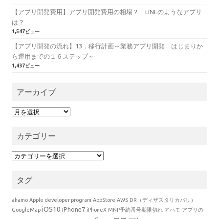
【アプリ開発費用】アプリ開発費用の相場？ LINEのようなアプリ
は？
1,547ビュー
【アプリ開発の流れ】13．移行計画～業務アプリ開発 はじまりか
ら運用までの１６ステップ～
1,437ビュー
アーカイブ
アーカイブ
カテゴリー
カテゴリー
タグ
ahamo
Apple developer program
AppStore
AWS
DR（ディザスタリカバリ）
iOS10
iPhone7
GoogleMap
iPhoneX
MNP予約番号期限切れ
アハモ
アプリの