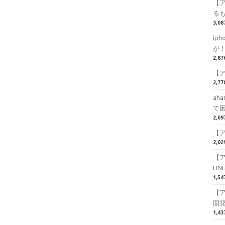
【
る
3,0
ip
が
2,8
【
2,7
ah
て
2,0
【
2,0
【
LI
1,5
【
開
1,4