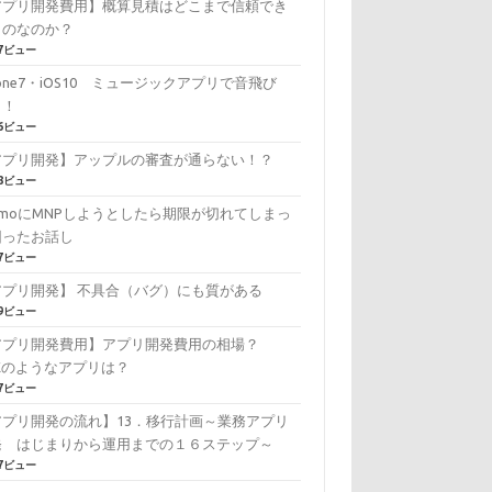
アプリ開発費用】概算見積はどこまで信頼でき
ものなのか？
87ビュー
hone7・iOS10 ミュージックアプリで音飛び
！！
76ビュー
アプリ開発】アップルの審査が通らない！？
78ビュー
amoにMNPしようとしたら期限が切れてしまっ
困ったお話し
97ビュー
アプリ開発】 不具合（バグ）にも質がある
29ビュー
アプリ開発費用】アプリ開発費用の相場？
NEのようなアプリは？
47ビュー
アプリ開発の流れ】13．移行計画～業務アプリ
発 はじまりから運用までの１６ステップ～
37ビュー