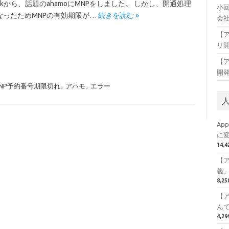
Bankから、話題のahamoにMNPをしました。 しかし、開通処理
小
なったためMNPの有効期限が…
続きを読む »
会
【
リ
【
開
NP予約番号期限切れ
,
アハモ
,
エラー
Ap
に
14,
【
義
8,2
【
ん
4,2