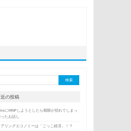
:
最近の投稿
amoにMNPしようとしたら期限が切れてしまっ
困ったお話し
ェアリングエコノミーは「ごっこ経済」！？