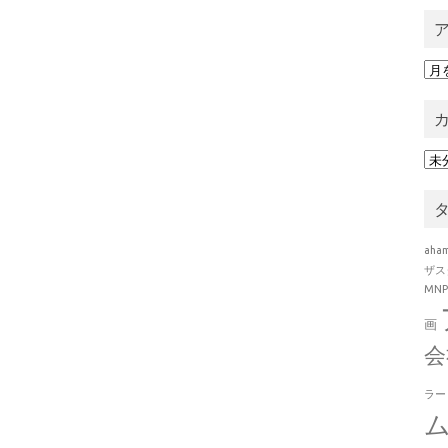
ア
カ
aha
ザス
MN
画
会
ラー