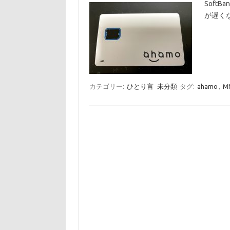
Soft
が遅く
カテゴリー:
ひとり言
未分類
タグ:
ahamo
,
M