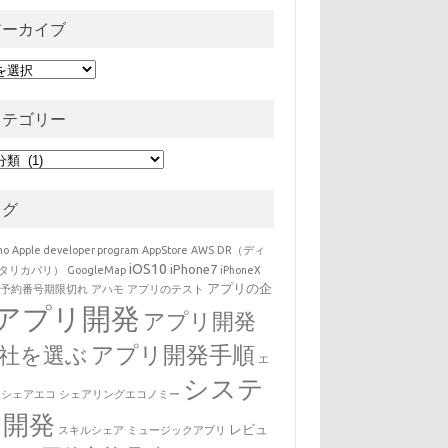
アーカイブ
ーカイブ
カテゴリー
テゴリー
タグ
mo
Apple developer program
AppStore
AWS
DR（ディ
iOS10
iPhone7
タリカバリ）
GoogleMap
iPhoneX
アプリの企
P予約番号期限切れ
アハモ
アプリのテスト
アプリ開発
アプリ開発
社を選ぶ
アプリ開発手順
エ
システ
シェアエコ
シェアリングエコノミー
ム開発
レビュ
スキルシェア
ミュージックアプリ