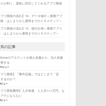
回りが利く、柔軟に対応してくれるアプリ開発
社
アプリ開発の流れ】14．データ移行～業務アプ
開発 はじまりから運用までの１６ステップ～
アプリ開発の流れ】13．移行計画～業務アプリ
発 はじまりから運用までの１６ステップ～
人気の記事
pStoreのアカウントを個人名義から、法人名義
変更する
421ビュー
アプリ開発】『要件定義』ではどこまで「定
」するのか？
58ビュー
アプリ開発費用】人月単価 １人月○○○万円、な
てアテにならない
99ビュー