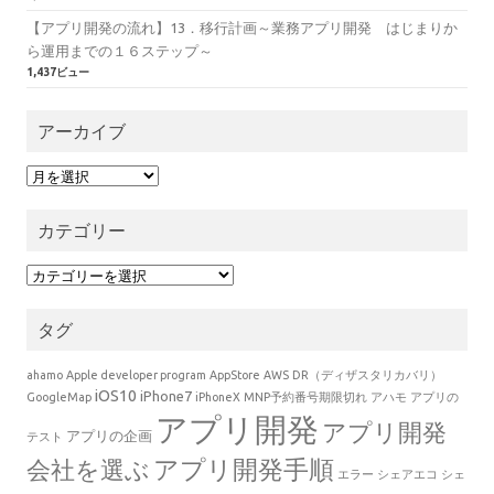
【アプリ開発の流れ】13．移行計画～業務アプリ開発 はじまりか
ら運用までの１６ステップ～
1,437ビュー
アーカイブ
アーカイブ
カテゴリー
カテゴリー
タグ
ahamo
Apple developer program
AppStore
AWS
DR（ディザスタリカバリ）
iOS10
iPhone7
GoogleMap
iPhoneX
MNP予約番号期限切れ
アハモ
アプリの
アプリ開発
アプリ開発
アプリの企画
テスト
会社を選ぶ
アプリ開発手順
エラー
シェアエコ
シェ