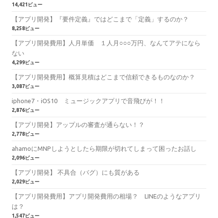
14,421ビュー
【アプリ開発】『要件定義』ではどこまで「定義」するのか？
8,258ビュー
【アプリ開発費用】人月単価 １人月○○○万円、なんてアテになら
ない
4,299ビュー
【アプリ開発費用】概算見積はどこまで信頼できるものなのか？
3,087ビュー
iphone7・iOS10 ミュージックアプリで音飛びが！！
2,876ビュー
【アプリ開発】アップルの審査が通らない！？
2,778ビュー
ahamoにMNPしようとしたら期限が切れてしまって困ったお話し
2,096ビュー
【アプリ開発】 不具合（バグ）にも質がある
2,029ビュー
【アプリ開発費用】アプリ開発費用の相場？ LINEのようなアプリ
は？
1,547ビュー